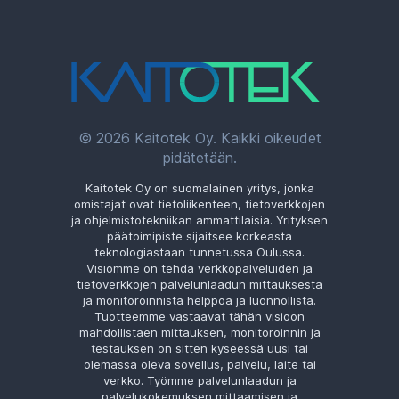
© 2026 Kaitotek Oy. Kaikki oikeudet
pidätetään.
Kaitotek Oy on suomalainen yritys, jonka
omistajat ovat tietoliikenteen, tietoverkkojen
ja ohjelmistotekniikan ammattilaisia. Yrityksen
päätoimipiste sijaitsee korkeasta
teknologiastaan tunnetussa Oulussa.
Visiomme on tehdä verkkopalveluiden ja
tietoverkkojen palvelunlaadun mittauksesta
ja monitoroinnista helppoa ja luonnollista.
Tuotteemme vastaavat tähän visioon
mahdollistaen mittauksen, monitoroinnin ja
testauksen on sitten kyseessä uusi tai
olemassa oleva sovellus, palvelu, laite tai
verkko. Työmme palvelunlaadun ja
palvelukokemuksen mittaamisen ja