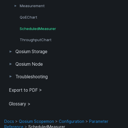
Measurement
GQoSM
PSQA
QoEChart
ScheduledMeasurer
ThroughputChart
Qosium Storage
Parameterization
User Interface
Direct Access
Qosium Node
Heatmap
Qosium Node Manager
Troubleshooting
Known Limitations
Export to PDF >
Glossary >
Docs
>
Qosium Scopemon
>
Configuration
>
Parameter
Reference
>
ScheduledMeasurer