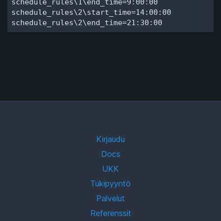
schedule_rules\1\end_time=9:00:00

schedule_rules\2\start_time=14:00:00

schedule_rules\2\end_time=21:30:00
Kirjaudu
Docs
UKK
Tukipyyntö
Palvelut
Referenssit